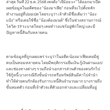
ล่าสุด วันที่ 22 ธ.ค. 2568 เพจดัง “เจ๊ม้อย v+” ได้ออกมาเปิด
เผยข้อมูลในอดีตของ “น้องมาเฟีย” ก่อนที่จะไปตั้งหลัก
ทำงานอยู่ที่ปอยเปต โดยระบุว่า เจ้าตัวมีชื่อเดิมว่า “น้อง
แป้ง” หรือเคยใช้ชื่อ “น้องต้องมนต์” ซึ่งในช่วงสถานการณ์
โควิด-19 ระบาดใหม่ๆ เคยทำวงแชร์อยู่พักใหญ่ และมี
ปัญหาหนี้สินกับหลายคน
ตามข้อมูลที่ถูกเผยแพร่ ระบุว่าในอดีต น้องมาเฟียเคยมีคู่
คบเป็นทอมหลายคน โดยมีพฤติกรรมยืมเงิน กู้เงินผ่านแอป
และช่องทางต่างๆ รวมถึงนำเอกสารส่วนตัวของคนรักไป
ใช้กู้หนี้ บางกรณีถึงขั้นนำรถหรือทรัพย์สินมีค่าไปจำนำ
ทำให้ฝ่ายคนรักต้องรับภาระหนี้สินจำนวนมาก บางรายถึง
ขั้นหมดตัว ก่อนที่เจ้าตัวจะตีตัวออกห่างและเปลี่ยนที่อยู่