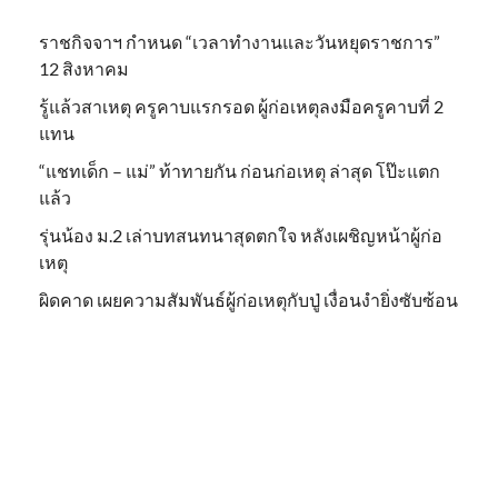
ราชกิจจาฯ กำหนด “เวลาทำงานและวันหยุดราชการ”
12 สิงหาคม
รู้แล้วสาเหตุ ครูคาบแรกรอด ผู้ก่อเหตุลงมือครูคาบที่ 2
แทน
“แชทเด็ก – แม่” ท้าทายกัน ก่อนก่อเหตุ ล่าสุด โป๊ะแตก
แล้ว
รุ่นน้อง ม.2 เล่าบทสนทนาสุดตกใจ หลังเผชิญหน้าผู้ก่อ
เหตุ
ผิดคาด เผยความสัมพันธ์ผู้ก่อเหตุกับปู่ เงื่อนงำยิ่งซับซ้อน