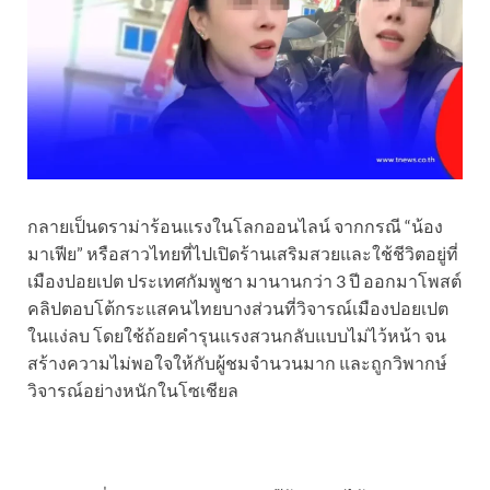
กลายเป็นดราม่าร้อนแรงในโลกออนไลน์ จากกรณี “น้อง
มาเฟีย” หรือสาวไทยที่ไปเปิดร้านเสริมสวยและใช้ชีวิตอยู่ที่
เมืองปอยเปต ประเทศกัมพูชา มานานกว่า 3 ปี ออกมาโพสต์
คลิปตอบโต้กระแสคนไทยบางส่วนที่วิจารณ์เมืองปอยเปต
ในแง่ลบ โดยใช้ถ้อยคำรุนแรงสวนกลับแบบไม่ไว้หน้า จน
สร้างความไม่พอใจให้กับผู้ชมจำนวนมาก และถูกวิพากษ์
วิจารณ์อย่างหนักในโซเชียล