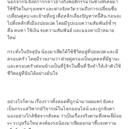
นอกจากนี้ ยังมีการกล่าวอ้างถึงพฤติกรรมในช่วงที่เคยมา
ใช้ชีวิตในกรุงเทพฯ และต่างจังหวัด รวมถึงการเปลี่ยนชื่อ
เปลี่ยนคู่คบ และย้ายที่อยู่ เพื่อหลีกเลี่ยงปัญหาหนี้สิน ก่อนจะ
ไปตั้งหลักที่เมืองปอยเปต โดยมีรูปแบบความสัมพันธ์ซ้ำๆ
คือ คบหา ใช้เงิน จบความสัมพันธ์ และมองหาเป้าหมาย
ใหม่
กระทั่งในปัจจุบัน น้องมาเฟียได้ใช้ชีวิตอยู่ที่ปอยเปต และมี
ครอบครัว โดยมีรายงานว่า ฝ่ายคู่ครองเป็นบุคคลที่มีฐานะ
และครอบครัวค่อนข้างเป็นที่รู้จักในพื้นที่ จึงทำให้เจ้าตัวใช้
ชีวิตอยู่ที่นั่นได้อย่างมั่นใจ
อย่างไรก็ตาม เรื่องราวทั้งหมดที่ถูกนำมาเผยแพร่ ยังคง
เป็นกระแสวิพากษ์วิจารณ์ในโลกออนไลน์ และถูกจับตา
มองอย่างใกล้ชิดจากสังคม ว่าเป็นเรื่องจริงตามที่เพจเจ๊ม้อย
v+ ระบุหรือใหม่ คงต้องรอน้องมาเฟียออกมาชี้แจงความ