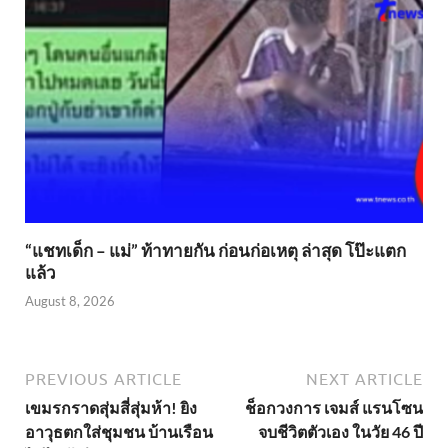
“แชทเด็ก – แม่” ท้าทายกัน ก่อนก่อเหตุ ล่าสุด โป๊ะแตก
แล้ว
August 8, 2026
PREVIOUS ARTICLE
NEXT ARTICLE
เขมรกราดสุ่มสี่สุ่มห้า! ยิง
ช็อกวงการ เจมส์ แรนโซน
อาวุธตกใส่ชุมชน บ้านเรือน
จบชีวิตตัวเอง ในวัย 46 ปี