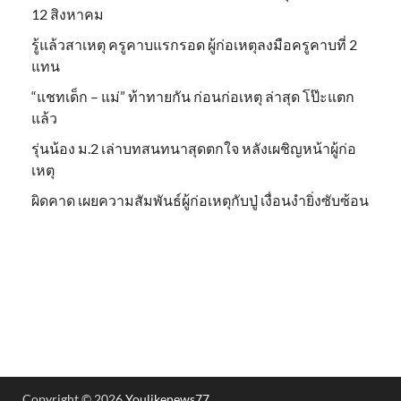
12 สิงหาคม
รู้แล้วสาเหตุ ครูคาบแรกรอด ผู้ก่อเหตุลงมือครูคาบที่ 2
แทน
“แชทเด็ก – แม่” ท้าทายกัน ก่อนก่อเหตุ ล่าสุด โป๊ะแตก
แล้ว
รุ่นน้อง ม.2 เล่าบทสนทนาสุดตกใจ หลังเผชิญหน้าผู้ก่อ
เหตุ
ผิดคาด เผยความสัมพันธ์ผู้ก่อเหตุกับปู่ เงื่อนงำยิ่งซับซ้อน
Copyright © 2026
Youlikenews77
.