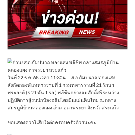
วันที่ 22 ธ.ค. 68 เวลา 11:30น. – ส.อ.กัมปนาถ ทองแสง
สังกัดกองพันทหารราบที่ 1 กรมทหารราบที่ 21 รักษา
พระองค์ (ร.21 พัน.1 รอ.) พลีชีพอย่างสมศักดิ์ศรีระหว่าง
ปฏิบัติการสู้รบปกป้องอธิปไตยผืนแผ่นดินไทย ณ กลาง
สมรภูมิบ้านคลองแผง อำเภอตาพระยา จังหวัดสระแก้ว
ขอแสดงควาใเสียใจต่อครอบครัวด้วยนะคะ