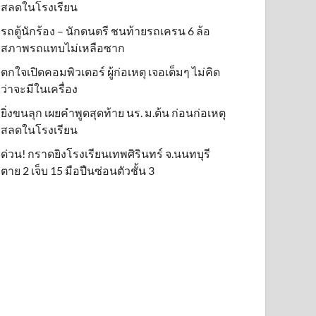
สลดในโรงเรียน
รถตู้นักร้อง – นักดนตรี ชนท้ายรถเครน 6 ล้อ
สภาพรถแทบไม่เหลือซาก
ตกใจเปิดคอมพิวเตอร์ ผู้ก่อเหตุ เจอเต็มๆ ไม่คิด
ว่าจะมีในเครื่อง
ยิ่งขนลุก เผยคำพูดสุดท้าย นร. ม.ต้น ก่อนก่อเหตุ
สลดในโรงเรียน
ด่วน! กราดยิงโรงเรียนเทพศิรินทร์ จ.นนทบุรี
ตาย 2 เจ็บ 15 มือปืนซ่อนตัวชั้น 3