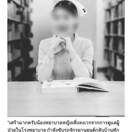
“เศร้ามากครับน้องพยาบาลหญิงเพิ่งลงเวรจากการดูแลผู้
ป่วยในโรงพยาบาล กำลังขับรถจักรยานยนต์กลับบ้านพัก