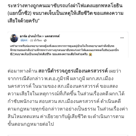
ระหว่างทางถูกคนเมาขับรถเก๋งผ่าไฟแดงแยกพหลโยธิน
(แยกบิ๊กซี2) จนบาดเจ็บเป็นเหตุให้เสียชีวิต ขอแสดงความ
เสียใจด้วยครับ”
ต่อมาทางด้าน
สถานีตำรวจภูธรเมืองนครสวรรค์
เผยว่า
จากกรณีดังกล่าว พ.ต.อ.ภูมิรพี ผลาภูมิ ผกก.สภ.เมือง
นครสวรรค์ ในนามของ สภ.เมืองนครสวรรค์ ขอแสดง
ความเสียใจในเหตุการณ์ที่เกิดขึ้น ในส่วนเรื่องคดี ผกก.ได้
กำชับพนักงาน สอบสวน สภ.เมืองนครสวรรค์ ดำเนินคดี
ตามกฎหมายทุกข้อกล่าวหาอย่างเป็นธรรม ในส่วนเรื่องค่า
สินไหมทดเเทน ค่าเยียวยากับผู้เสียชีวิต จะดำเนินการตาม
ขั้นตอนกฎหมายต่อไป