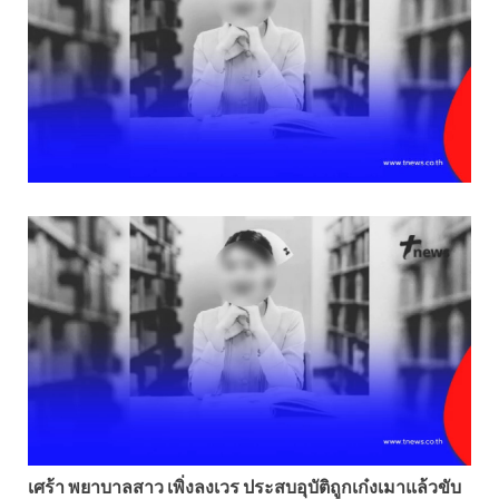
เศร้า พยาบาลสาว เพิ่งลงเวร ประสบอุบัติถูกเก๋งเมาแล้วขับ