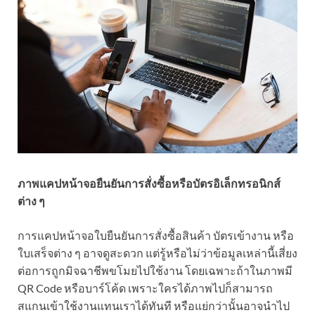
ภาพแคปหน้าจอยืนยันการสั่งซื้อหรือบัตรอิเล็กทรอนิกส์
ต่าง ๆ
การแคปหน้าจอใบยืนยันการสั่งซื้อสินค้า บัตรเข้างาน หรือ
ใบเสร็จต่าง ๆ อาจดูสะดวก แต่รู้หรือไม่ว่าข้อมูลเหล่านี้เสี่ยง
ต่อการถูกมิจฉาชีพขโมยไปใช้งาน โดยเฉพาะถ้าในภาพมี
QR Code หรือบาร์โค้ด เพราะใครได้ภาพไปก็สามารถ
สแกนเข้าใช้งานแทนเราได้ทันที หรือแย่กว่านั้นอาจนำไป