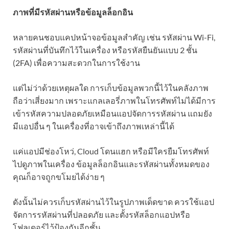
ภาพที่มีรหัสผ่านหรือข้อมูลล็อกอิน
หลายคนชอบแคปหน้าจอข้อมูลสำคัญ เช่น รหัสผ่าน Wi-Fi,
รหัสผ่านที่บันทึกไว้ในเครื่อง หรือรหัสยืนยันแบบ 2 ชั้น
(2FA) เพื่อความสะดวกในการใช้งาน
แต่ไม่ว่าด้วยเหตุผลใด การเก็บข้อมูลพวกนี้ไว้ในคลังภาพ
ถือว่าเสี่ยงมาก เพราะแกลเลอรี่ภาพในโทรศัพท์ไม่ได้มีการ
เข้ารหัสความปลอดภัยเหมือนแอปจัดการรหัสผ่าน แถมยัง
มีแอปอื่น ๆ ในเครื่องที่อาจเข้าถึงภาพเหล่านี้ได้
แค่แอปมีช่องโหว่, Cloud โดนแฮก หรือมีใครยืมโทรศัพท์
ไปดูภาพในเครื่อง ข้อมูลล็อกอินและรหัสผ่านทั้งหมดของ
คุณก็อาจถูกขโมยได้ง่าย ๆ
ดังนั้นไม่ควรเก็บรหัสผ่านไว้ในรูปภาพเด็ดขาด ควรใช้แอป
จัดการรหัสผ่านที่ปลอดภัย และตั้งรหัสล็อกแอปหรือ
โฟลเดอร์ไว้ป้องกันอีกชั้น