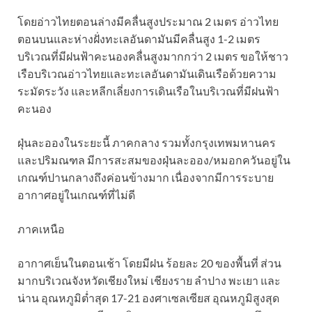
โดยอ่าวไทยตอนล่างมีคลื่นสูงประมาณ 2 เมตร อ่าวไทย
ตอนบนและห่างฝั่งทะเลอันดามันมีคลื่นสูง 1-2 เมตร
บริเวณที่มีฝนฟ้าคะนองคลื่นสูงมากกว่า 2 เมตร ขอให้ชาว
เรือบริเวณอ่าวไทยและทะเลอันดามันเดินเรือด้วยความ
ระมัดระวัง และหลีกเลี่ยงการเดินเรือในบริเวณที่มีฝนฟ้า
คะนอง
ฝุ่นละอองในระยะนี้ ภาคกลาง รวมทั้งกรุงเทพมหานคร
และปริมณฑล มีการสะสมของฝุ่นละออง/หมอกควันอยู่ใน
เกณฑ์ปานกลางถึงค่อนข้างมาก เนื่องจากมีการระบาย
อากาศอยู่ในเกณฑ์ที่ไม่ดี
ภาคเหนือ
อากาศเย็นในตอนเช้า โดยมีฝน ร้อยละ 20 ของพื้นที่ ส่วน
มากบริเวณจังหวัดเชียงใหม่ เชียงราย ลำปาง พะเยา และ
น่าน อุณหภูมิต่ำสุด 17-21 องศาเซลเซียส อุณหภูมิสูงสุด