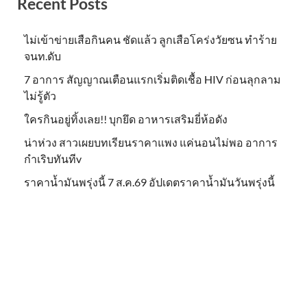
Recent Posts
ไม่เข้าข่าย​เสือกินคน ชัดแล้ว ลูกเสือโคร่งวัยซน ทำร้าย
จนท.ดับ
7 อาการ สัญญาณเตือนแรกเริ่มติดเชื้อ HIV ก่อนลุกลาม
ไม่รู้ตัว
ใครกินอยู่ทิ้งเลย!! บุกยึด อาหารเสริมยี่ห้อดัง
น่าห่วง สาวเผยบทเรียนราคาแพง แค่นอนไม่พอ อาการ
กำเริบทันทีv
ราคาน้ำมันพรุ่งนี้ 7 ส.ค.69 อัปเดตราคาน้ำมันวันพรุ่งนี้