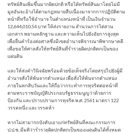
ทรัพย์สินเพิ่มขึ้นมากผิดปกติ หรือได้ทรัพย์สินมาโดยไม่มี
มูลอันจะอ้างได้ตามกฎหมายสืบเนื่องมาจากการปฏิบัติตาม
หน้าที่หรือใช้อำนาจ ในตำแหน่งหน้าที่ เป็นเงินจำนวน
12,644,010.54 บาท ให้ส่งรายงาน สำนวนการไต่สวน
เอกสาร พยานหลักฐาน และความเห็นไปยังอัยการสูงสุด
เพื่อยื่นคำร้องต่อศาลซึ่งมีเขตอำนาจพิจารณาพิพากษาคดี
เพื่อขอให้ศาลสั่งให้ทรัพย์สินที่ร่ำรวยผิดปกติตกเป็นของ
แผ่นดิน
และให้ส่งคำวินิจฉัยพร้อมด้วยข้อเท็จจริงโดยสรุปไปยังผู้มี
อำนาจสั่งให้พ้นจากตำแหน่ง เพื่อสั่งให้พ้นจากตำแหน่ง
ภายในหกสิบวันและให้ถือว่ากระทำการทุจริตต่อหน้าที่
ตามพระราชบัญญัติประกอบรัฐธรรมนูญว่าด้วยการ
ป้องกัน และปราบปรามการทุจริต พ.ศ. 2561 มาตรา 122
วรรคหนึ่ง และวรรคห้า
หากไม่สามารถบังคับเอาแก่ทรัพย์สินที่คณะกรรมการ
ป.ป.ช. มีมติว่าร่ำรวยผิดปกติตกเป็นของแผ่นดินได้ทั้งหมด