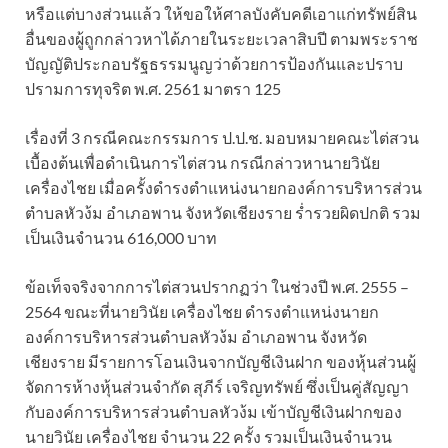
หรือแต่บางส่วนแล้ว ให้ขอให้ศาลบังคับคดีเอาแก่ทรัพย์สิน
อื่นของผู้ถูกกล่าวหาได้ภายในระยะเวลาสิบปี ตามพระราช
บัญญัติประกอบรัฐธรรมนูญว่าด้วยการป้องกันและปราบ
ปรามการทุจริต พ.ศ. 2561 มาตรา 125
เรื่องที่ 3 กรณีคณะกรรมการ ป.ป.ช. มอบหมายคณะไต่สวน
เบื้องต้นเพื่อดำเนินการไต่สวน กรณีกล่าวหานายวินัย
เครื่องไชย เมื่อครั้งดำรงตำแหน่งนายกองค์การบริหารส่วน
ตำบลหัวง้ม อำเภอพาน จังหวัดเชียงราย ร่ำรวยผิดปกติ รวม
เป็นเงินจำนวน 616,000 บาท
ข้อเท็จจริงจากการไต่สวนปรากฏว่า ในช่วงปี พ.ศ. 2555 –
2564 ขณะที่นายวินัย เครื่องไชย ดำรงตำแหน่งนายก
องค์การบริหารส่วนตำบลหัวง้ม อำเภอพาน จังหวัด
เชียงราย มีรายการโอนเงินจากบัญชีเงินฝาก ของหุ้นส่วนผู้
จัดการห้างหุ้นส่วนจำกัด สุภีร์ เจริญทรัพย์ ซึ่งเป็นคู่สัญญา
กับองค์การบริหารส่วนตำบลหัวง้ม เข้าบัญชีเงินฝากของ
นายวินัย เครื่องไชย จำนวน 22 ครั้ง รวมเป็นเงินจำนวน