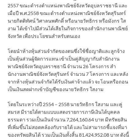
2557 ขณะดํารงตําแหน่งพาณิชย์จังหวัดอุบลราชธานี และ
เมื่อปี พ.ศ.2558 ขณะดํารงตําแหน่งพาณิชย์จังหวัดสุรินทร์
นายกิตติทัศน์ วิศาลนพศักดิ์ หรือนายวัทธิกร หรือมังกร ใส
งาม ได้เข้าไปมีส่วนได้เสียในกิจการของสํานักงานพาณิชย์
จังหวัด เพื่อประโยชนสําหรับตนเอง
โดยนําห้างหุ้นส่วนจํากัดของตนซึ่งใช้ชื่อญาติและลูกจ้าง
เป็นหุ้นส่วนผู้จัดการแทน เข้าเป็นคู่สัญญากับสํานักงาน
พาณิชย์จังหวัดอุบลราชธานี จํานวน 26 โครงการ สํา
นักงานพาณิชย์จังหวัดสุรินทร์ จํานวน 7 โครงการ และหลัง
จากห้างหุ้นส่วนจํากัดได้รับเงินค่าจ้างแล้ว จะโอนหรือถอน
เป็นเงินสดฝากเข้าบัญชีของนายวัทธิกร ใสงาม
โดยในระหว่างปี 2554 – 2558 นายวัทธิกร ใสงาม และคู่
สมรส มีรายได้ตามแบบแสดงรายการภาษีเงินได้บุคคล
ธรรมดา รวมเป็นเงินจํานวน 7,264,160.64 บาท มีทรัพยสิน
ที่เพิ่มขึ้นไม่สอดคล้องกับรายได้ และไม่สามารถชี้แจงที่มา
ของทรัพยสินได้ รวมเป็นเงินทั้งสิ้น 81,424,952.08 บาท ดังนี้