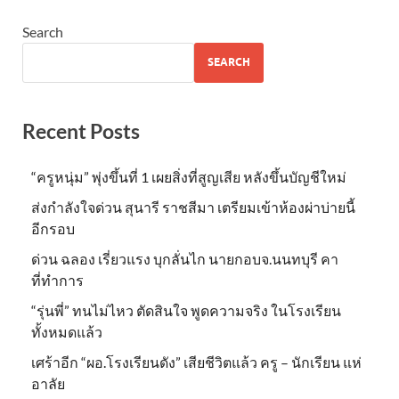
Search
SEARCH
Recent Posts
“ครูหนุ่ม” พุ่งขึ้นที่ 1 เผยสิ่งที่สูญเสีย หลังขึ้นบัญชีใหม่
ส่งกำลังใจด่วน สุนารี ราชสีมา เตรียมเข้าห้องผ่าบ่ายนี้
อีกรอบ
ด่วน ฉลอง เรี่ยวแรง บุกลั่นไก นายกอบจ.นนทบุรี คา
ที่ทำการ
“รุ่นพี่” ทนไม่ไหว ตัดสินใจ พูดความจริง ในโรงเรียน
ทั้งหมดแล้ว
เศร้าอีก “ผอ.โรงเรียนดัง” เสียชีวิตแล้ว ครู – นักเรียน แห่
อาลัย