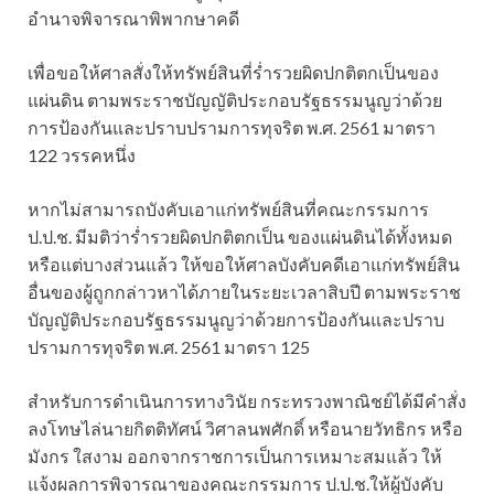
อำนาจพิจารณาพิพากษาคดี
เพื่อขอให้ศาลสั่งให้ทรัพย์สินที่ร่ำรวยผิดปกติตกเป็นของ
แผ่นดิน ตามพระราชบัญญัติประกอบรัฐธรรมนูญว่าด้วย
การป้องกันและปราบปรามการทุจริต พ.ศ. 2561 มาตรา
122 วรรคหนึ่ง
หากไม่สามารถบังคับเอาแก่ทรัพย์สินที่คณะกรรมการ
ป.ป.ช. มีมติว่าร่ำรวยผิดปกติตกเป็น ของแผ่นดินได้ทั้งหมด
หรือแต่บางส่วนแล้ว ให้ขอให้ศาลบังคับคดีเอาแก่ทรัพย์สิน
อื่นของผู้ถูกกล่าวหาได้ภายในระยะเวลาสิบปี ตามพระราช
บัญญัติประกอบรัฐธรรมนูญว่าด้วยการป้องกันและปราบ
ปรามการทุจริต พ.ศ. 2561 มาตรา 125
สำหรับการดำเนินการทางวินัย กระทรวงพาณิชย์ได้มีคำสั่ง
ลงโทษไล่นายกิตติทัศน์ วิศาลนพศักดิ์ หรือนายวัทธิกร หรือ
มังกร ใสงาม ออกจากราชการเป็นการเหมาะสมแล้ว ให้
แจ้งผลการพิจารณาของคณะกรรมการ ป.ป.ช.ให้ผู้บังคับ