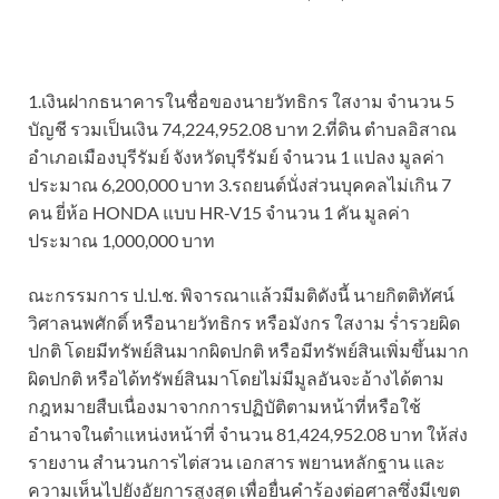
1.เงินฝากธนาคารในชื่อของนายวัทธิกร ใสงาม จํานวน 5
บัญชี รวมเป็นเงิน 74,224,952.08 บาท 2.ที่ดิน ตําบลอิสาณ
อําเภอเมืองบุรีรัมย์ จังหวัดบุรีรัมย์ จํานวน 1 แปลง มูลค่า
ประมาณ 6,200,000 บาท 3.รถยนต์นั่งส่วนบุคคลไม่เกิน 7
คน ยี่ห้อ HONDA แบบ HR-V15 จํานวน 1 คัน มูลค่า
ประมาณ 1,000,000 บาท
ณะกรรมการ ป.ป.ช. พิจารณาแล้วมีมติดังนี้ นายกิตติทัศน์
วิศาลนพศักดิ์ หรือนายวัทธิกร หรือมังกร ใสงาม ร่ำรวยผิด
ปกติ โดยมีทรัพย์สินมากผิดปกติ หรือมีทรัพย์สินเพิ่มขึ้นมาก
ผิดปกติ หรือได้ทรัพย์สินมาโดยไม่มีมูลอันจะอ้างได้ตาม
กฎหมายสืบเนื่องมาจากการปฏิบัติตามหน้าที่หรือใช้
อำนาจในตำแหน่งหน้าที่ จำนวน 81,424,952.08 บาท ให้ส่ง
รายงาน สำนวนการไต่สวน เอกสาร พยานหลักฐาน และ
ความเห็นไปยังอัยการสูงสุด เพื่อยื่นคำร้องต่อศาลซึ่งมีเขต