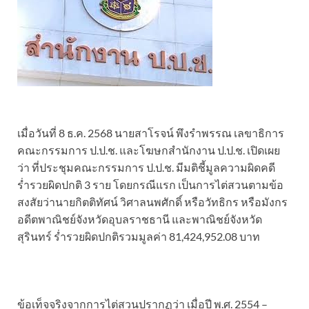
เมื่อวันที่ 8 ธ.ค. 2568 นายสาโรจน์ พึงรำพรรณ เลขาธิการ
คณะกรรมการ ป.ป.ช. และโฆษกสำนักงาน ป.ป.ช. เปิดเผย
ว่า ที่ประชุมคณะกรรมการ ป.ป.ช. มีมติชี้มูลความผิดคดี
ร่ำรวยผิดปกติ 3 ราย โดยกรณีแรก เป็นการไต่สวนตามข้อ
สงสัยว่านายกิตติทัศน์ วิศาลนพศักดิ์ หรือวัทธิกร หรือมังกร
อดีตพาณิชย์จังหวัดอุบลราชธานี และพาณิชย์จังหวัด
สุรินทร์ ร่ำรวยผิดปกติรวมมูลค่า 81,424,952.08 บาท
ข้อเท็จจริงจากการไต่สวนปรากฏว่า เมื่อปี พ.ศ. 2554 –