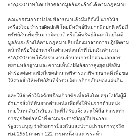
616,000 บาท โดยปราศจากมูลอันจะอ้างได้ ตามกฎหมาย
คณะกรรมการ ป.ป.ช. พิจารณาแล้วมีมติดังนี้ นายวินัย
เครื่องไชย ร่ำรวยผิดปกติ โดยมีทรัพย์สินมากผิดปกติ หรือมี
ทรัพย์สินเพิ่มขึ้นมากผิดปกติ หรือได้ทรัพย์สินมาโดยไม่มี
มูลอันจะอ้างได้ตามกฎหมายสืบเนื่องมาจากการปฏิบัติตาม
หน้าที่หรือใช้อำนาจในตำแหน่งหน้าที่ เป็นเงินจำนวน
616,000 บาท ให้ส่งรายงาน สำนวนการไต่สวน เอกสาร
พยานหลักฐาน และความเห็นไปยังอัยการสูงสุด เพื่อยื่น
คำร้องต่อศาลซึ่งมีเขตอำนาจพิจารณาพิพากษาคดี เพื่อขอ
ให้ศาลสั่งให้ทรัพย์สินที่ร่ำรวยผิดปกติตกเป็นของแผ่นดิน
และให้ส่งคำวินิจฉัยพร้อมด้วยข้อเท็จจริงโดยสรุปไปยังผู้มี
อำนาจสั่งให้พ้นจากตำแหน่ง เพื่อสั่งให้พ้นจากตำแหน่ง
ภายในหกสิบวันนับแต่วันที่ได้รับแจ้ง และให้ถือว่ากระทำ
การทุจริตต่อหน้าที่ ตามพระราชบัญญัติประกอบ
รัฐธรรมนูญ ว่าด้วยการป้องกันและปราบปรามการทุจริต
พ.ศ. 2561 มาตรา 122 วรรคหนึ่ง และวรรคห้า