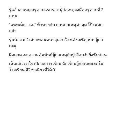
รู้แล้วสาเหตุ ครูคาบแรกรอด ผู้ก่อเหตุลงมือครูคาบที่ 2
แทน
“แชทเด็ก – แม่” ท้าทายกัน ก่อนก่อเหตุ ล่าสุด โป๊ะแตก
แล้ว
รุ่นน้อง ม.2 เล่าบทสนทนาสุดตกใจ หลังเผชิญหน้าผู้ก่อ
เหตุ
ผิดคาด เผยความสัมพันธ์ผู้ก่อเหตุกับปู่ เงื่อนงำยิ่งซับซ้อน
เห็นแล้วตกใจ เปิดผลการเรียน นักเรียนผู้ก่อเหตุสลดใน
โรงเรียน มีวิชาเดียวที่ได้ 0