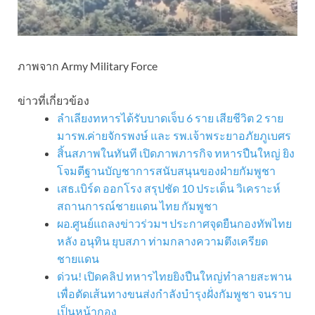
ภาพจาก Army Military Force
ข่าวที่เกี่ยวข้อง
ลำเลียงทหารได้รับบาดเจ็บ 6 ราย เสียชีวิต 2 ราย
มารพ.ค่ายจักรพงษ์ และ รพ.เจ้าพระยาอภัยภูเบศร
สิ้นสภาพในทันที เปิดภาพภารกิจ ทหารปืนใหญ่ ยิง
โจมตีฐานบัญชาการสนับสนุนของฝ่ายกัมพูชา
เสธ.เบิร์ด ออกโรง สรุปชัด 10 ประเด็น วิเคราะห์
สถานการณ์ชายแดน ไทย กัมพูชา
ผอ.ศูนย์แถลงข่าวร่วมฯ ประกาศจุดยืนกองทัพไทย
หลัง อนุทิน ยุบสภา ท่ามกลางความตึงเครียด
ชายแดน
ด่วน! เปิดคลิป ทหารไทยยิงปืนใหญ่ทำลายสะพาน
เพื่อตัดเส้นทางขนส่งกำลังบำรุงฝั่งกัมพูชา จนราบ
เป็นหน้ากอง