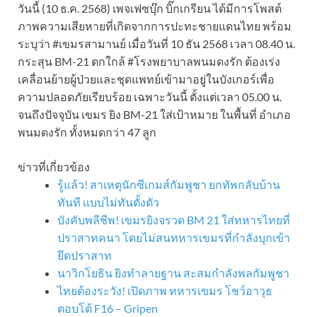
วันนี้ (10 ธ.ค. 2568) เพจเฟซบุ๊ก บิ๊กเกรียน ได้มีการโพสต์
ภาพความเสียหายที่เกิดจากการปะทะชายแดนไทย พร้อม
ระบุว่า #เขมรสามานย์ เมื่อวันที่ 10 ธัน 2568 เวลา 08.40 น.
กระสุน BM-21 ตกใกล้ #โรงพยาบาลพนมดงรัก ต้องเร่ง
เคลื่อนย้ายผู้ป่วยและชุดแพทย์เข้ามาอยู่ในบังเกอร์เพื่อ
ความปลอดภัยเรียบร้อย เฉพาะวันนี้ ตั้งแต่เวลา 05.00 น.
จนถึงปัจจุบัน เขมร ยิง BM-21 ใส่เป้าหมาย ในพื้นที่ อำเภอ
พนมดงรัก ทั้งหมดกว่า 47 ลูก
ข่าวที่เกี่ยวข้อง
รู้แล้ว! สาเหตุนักซีเกมส์กัมพูชา ยกทัพกลับบ้าน
ทันที แบบไม่ทันตั้งตัว
บังคับพลีชีพ! เขมรยิงจรวด BM 21 ใส่ทหารไทยที่
ปราสาทคนา โดยไม่สนทหารเขมรที่กำลังบุกเข้า
ยึดปราสาท
นาวิกโยธิน ยิงทำลายฐาน สะสมกำลังพลกัมพูชา
ไทยต้องระวัง! เปิดภาพ ทหารเขมร โชว์อาวุธ
ตอบโต้ F16 – Gripen