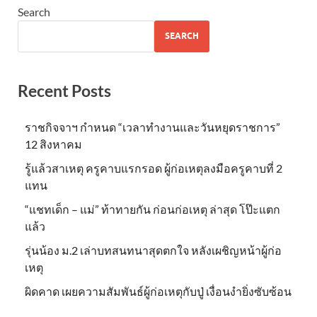
Search
SEARCH
Recent Posts
ราชกิจจาฯ กำหนด “เวลาทำงานและวันหยุดราชการ”
12 สิงหาคม
รู้แล้วสาเหตุ ครูคาบแรกรอด ผู้ก่อเหตุลงมือครูคาบที่ 2
แทน
“แชทเด็ก – แม่” ท้าทายกัน ก่อนก่อเหตุ ล่าสุด โป๊ะแตก
แล้ว
รุ่นน้อง ม.2 เล่าบทสนทนาสุดตกใจ หลังเผชิญหน้าผู้ก่อ
เหตุ
ผิดคาด เผยความสัมพันธ์ผู้ก่อเหตุกับปู่ เงื่อนงำยิ่งซับซ้อน