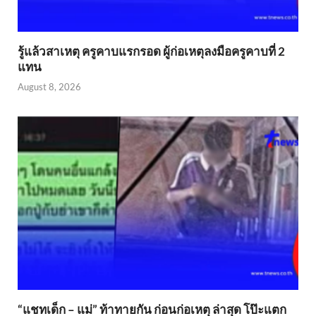
รู้แล้วสาเหตุ ครูคาบแรกรอด ผู้ก่อเหตุลงมือครูคาบที่ 2
แทน
August 8, 2026
“แชทเด็ก – แม่” ท้าทายกัน ก่อนก่อเหตุ ล่าสุด โป๊ะแตก