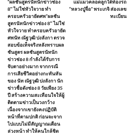
“ผลชันสูตรนัทนักข่าวช่อง
แม่แมวคลอดลูกใต้ท้องรถ
8″ ไม่ใช่หัวใจวาย ทำ
“หลวงปู่จื่อ” พระเกจิ ส่องเลข
ครอบครัวอายัดศพ”ผลชัน
ทะเบียน
สูตรนัทนักข่าวช่อง 8″ ไม่ใช่
หัวใจวาย ทำครอบครัวอายัด
ศพนัท ณัฐวุฒิ ปงลังกา ตรวจ
สอบข้อเท็จจริงหลังทราบผล
ชันสูตร ผลชันสูตรนัทนัก
ข่าวช่อง 8 กำลังได้รับการ
จับตาอย่างมาก จากกรณี
การเสียชีวิตอย่างกะทันหัน
ของ นัท ณัฐวุฒิ ปงลังกา นัก
ข่าวชื่อดังช่อง 8 วัยเพียง 35
ปี สร้างความสะเทือนใจให้ผู้
ติดตามข่าวเป็นวงกว้าง
เนื่องจากเขายังคงปฏิบัติ
หน้าที่ตามปกติ ก่อนจะจาก
ไปแบบไม่มีสัญญาณเตือน
ล่วงหน้า ทำให้คนใกล้ชิด