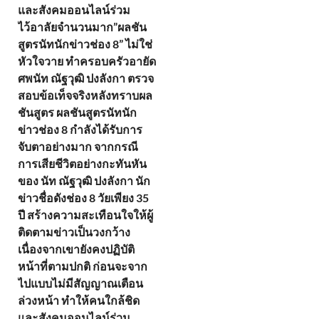
และสังคมออนไลน์ร่วม
ไว้อาลัยจำนวนมาก”ผลชัน
สูตรนัทนักข่าวช่อง 8” ไม่ใช่
หัวใจวาย ทำครอบครัวอายัด
ศพนัท ณัฐวุฒิ ปงลังกา ตรวจ
สอบข้อเท็จจริงหลังทราบผล
ชันสูตร ผลชันสูตรนัทนัก
ข่าวช่อง 8 กำลังได้รับการ
จับตาอย่างมาก จากกรณี
การเสียชีวิตอย่างกะทันหัน
ของ นัท ณัฐวุฒิ ปงลังกา นัก
ข่าวชื่อดังช่อง 8 วัยเพียง 35
ปี สร้างความสะเทือนใจให้ผู้
ติดตามข่าวเป็นวงกว้าง
เนื่องจากเขายังคงปฏิบัติ
หน้าที่ตามปกติ ก่อนจะจาก
ไปแบบไม่มีสัญญาณเตือน
ล่วงหน้า ทำให้คนใกล้ชิด
และสังคมออนไลน์ร่วม