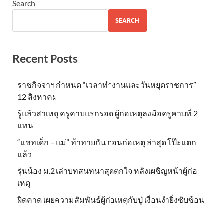
Search
SEARCH
Recent Posts
ราชกิจจาฯ กำหนด “เวลาทำงานและวันหยุดราชการ”
12 สิงหาคม
รู้แล้วสาเหตุ ครูคาบแรกรอด ผู้ก่อเหตุลงมือครูคาบที่ 2
แทน
“แชทเด็ก – แม่” ท้าทายกัน ก่อนก่อเหตุ ล่าสุด โป๊ะแตก
แล้ว
รุ่นน้อง ม.2 เล่าบทสนทนาสุดตกใจ หลังเผชิญหน้าผู้ก่อ
เหตุ
ผิดคาด เผยความสัมพันธ์ผู้ก่อเหตุกับปู่ เงื่อนงำยิ่งซับซ้อน