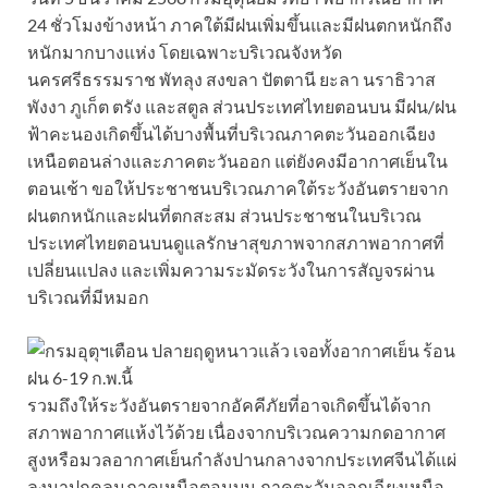
24 ชั่วโมงข้างหน้า ภาคใต้มีฝนเพิ่มขึ้นและมีฝนตกหนักถึง
หนักมากบางแห่ง โดยเฉพาะบริเวณจังหวัด
นครศรีธรรมราช พัทลุง สงขลา ปัตตานี ยะลา นราธิวาส
พังงา ภูเก็ต ตรัง และสตูล ส่วนประเทศไทยตอนบน มีฝน/ฝน
ฟ้าคะนองเกิดขึ้นได้บางพื้นที่บริเวณภาคตะวันออกเฉียง
เหนือตอนล่างและภาคตะวันออก แต่ยังคงมีอากาศเย็นใน
ตอนเช้า ขอให้ประชาชนบริเวณภาคใต้ระวังอันตรายจาก
ฝนตกหนักและฝนที่ตกสะสม ส่วนประชาชนในบริเวณ
ประเทศไทยตอนบนดูแลรักษาสุขภาพจากสภาพอากาศที่
เปลี่ยนแปลง และเพิ่มความระมัดระวังในการสัญจรผ่าน
บริเวณที่มีหมอก
รวมถึงให้ระวังอันตรายจากอัคคีภัยที่อาจเกิดขึ้นได้จาก
สภาพอากาศแห้งไว้ด้วย เนื่องจากบริเวณความกดอากาศ
สูงหรือมวลอากาศเย็นกำลังปานกลางจากประเทศจีนได้แผ่
ลงมาปกคลุมภาคเหนือตอนบน ภาคตะวันออกเฉียงเหนือ