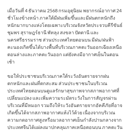
เมื่อวันที่ 4 ธันวาคม 2568 กรมอุตุนิยม พยากรณ์อากาศ 24
ชั่วโมงข้างหน้า ภาคใต้มีฝนเพิ่มขึ้นและมีฝนตกหนักถึง
หนักมากบางแห่งโดยเฉพาะบริเวณจังหวัดประจวบคีรีขันธ์
ชุมพร สุราษฎร์ธานี พัทลุง สงขลา ปัตตานี และ
นครศรีธรรมราช ส่วนประเทศไทยตอนบน มีฝน/ฝนฟ้า
คะนองเกิดขึ้นได้บางพื้นที่บริเวณภาคตะวันออกเฉียงเหนือ
ตอนล่างและภาคตะวันออก แต่ยังคงมีอากาศเย็นในตอน
เช้า
ขอให้ประชาชนบริเวณภาคใต้ระวังอันตรายจากฝน
ตกหนักและฝนที่ตกสะสม ส่วนประชาชนในบริเวณ
ประเทศไทยตอนบนดูแลรักษาสุขภาพจากสภาพอากาศที่
เปลี่ยนแปลง และเพิ่มความระมัดระวังในการสัญจรผ่าน
บริเวณที่มีหมอก รวมถึงให้ระวังอันตรายจากอัคคีภัยที่อาจ
เกิดขึ้นได้จากสภาพอากาศแห้งไว้ด้วย เนื่องจากบริเวณ
ความกดอากาศสูงหรือมวลอากาศเย็นกำลังปานกลางจาก
ประเทศจีนได้แผ่ลงมาปกคลุมภาคเหนือตอนบน ภาคตะวัน