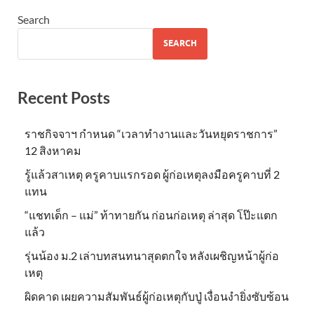
Search
SEARCH
Recent Posts
ราชกิจจาฯ กำหนด “เวลาทำงานและวันหยุดราชการ”
12 สิงหาคม
รู้แล้วสาเหตุ ครูคาบแรกรอด ผู้ก่อเหตุลงมือครูคาบที่ 2
แทน
“แชทเด็ก – แม่” ท้าทายกัน ก่อนก่อเหตุ ล่าสุด โป๊ะแตก
แล้ว
รุ่นน้อง ม.2 เล่าบทสนทนาสุดตกใจ หลังเผชิญหน้าผู้ก่อ
เหตุ
ผิดคาด เผยความสัมพันธ์ผู้ก่อเหตุกับปู่ เงื่อนงำยิ่งซับซ้อน