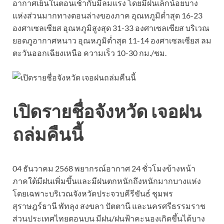
อากาศเย็นในตอนเช้ากับมีลมแรง โดยมีฝนเล็กน้อยบาง
แห่งส่วนมากทางตอนล่างของภาค อุณหภูมิต่ำสุด 16-23
องศาเซลเซียส อุณหภูมิสูงสุด 31-33 องศาเซลเซียส บริเวณ
ยอดภูอากาศหนาว อุณหภูมิต่ำสุด 11-14 องศาเซลเซียส ลม
ตะวันออกเฉียงเหนือ ความเร็ว 10-30 กม./ชม.
เปิดรายชื่อจังหวัด เจอฝน
ถล่มคืนนี้
04 ธันวาคม 2568 พยากรณ์อากาศ 24 ชั่วโมงข้างหน้า
ภาคใต้มีฝนเพิ่มขึ้นและมีฝนตกหนักถึงหนักมากบางแห่ง
โดยเฉพาะบริเวณจังหวัดประจวบคีรีขันธ์ ชุมพร
สุราษฎร์ธานี พัทลุง สงขลา ปัตตานี และนครศรีธรรมราช
ส่วนประเทศไทยตอนบน มีฝน/ฝนฟ้าคะนองเกิดขึ้นได้บาง