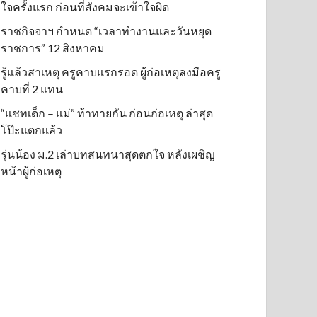
ใจครั้งแรก ก่อนที่สังคมจะเข้าใจผิด
ราชกิจจาฯ กำหนด “เวลาทำงานและวันหยุด
ราชการ” 12 สิงหาคม
รู้แล้วสาเหตุ ครูคาบแรกรอด ผู้ก่อเหตุลงมือครู
คาบที่ 2 แทน
“แชทเด็ก – แม่” ท้าทายกัน ก่อนก่อเหตุ ล่าสุด
โป๊ะแตกแล้ว
รุ่นน้อง ม.2 เล่าบทสนทนาสุดตกใจ หลังเผชิญ
หน้าผู้ก่อเหตุ