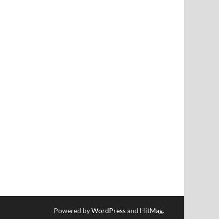
Powered by
WordPress
and
HitMag
.