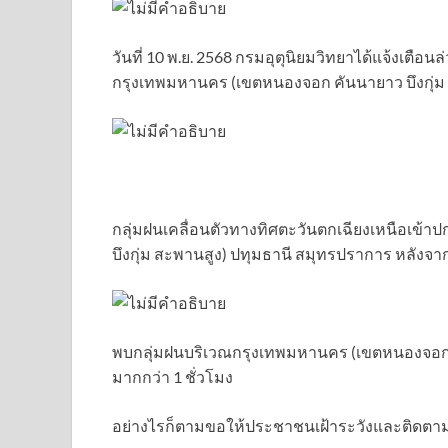
วันที่ 10 พ.ย. 2568 กรมอุตุนิยมวิทยาได้แจ้งเตือ
กรุงเทพมหานคร (เขตหนองจอก คันนายาว บึงกุ่ม 
กลุ่มฝนเคลื่อนตัวทางทิศตะวันตกเฉียงเหนือเข
บึงกุ่ม สะพานสูง) ปทุมธานี สมุทรปราการ หลังจาก
พบกลุ่มฝนบริเวณกรุงเทพมหานคร (เขตหนองจอก ค
มากกว่า 1 ชั่วโมง
อย่างไรก็ตามขอให้ประชาชนเฝ้าระวังและติดตาม