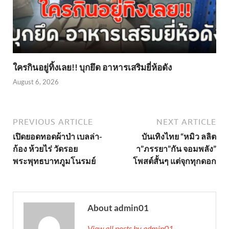
ใครกินอยู่ทิ้งเลย!! บุกยึด อาหารเสริมยี่ห้อดัง
August 6, 2026
PREVIOUS ARTICLE
NEXT ARTICLE
เปิดยอดทอดผ้าป่า เบลล่า-
บันเทิงไทย “หมิว ลลิต
ก้อง ห้วยไร่ วัดรอย
า”ภรรยา”กัน จอมพลัง”
พระพุทธบาทภูมโนรมย์
โพสต์สั้นๆ แต่จุกทุกดอก
About admin01
View all posts by admin01 →