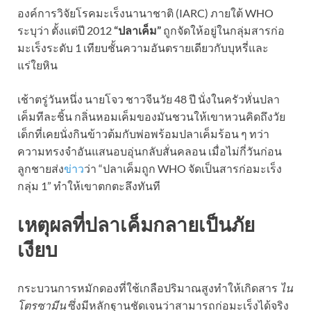
องค์การวิจัยโรคมะเร็งนานาชาติ (IARC) ภายใต้ WHO
ระบุว่า ตั้งแต่ปี 2012
“ปลาเค็ม”
ถูกจัดให้อยู่ในกลุ่มสารก่อ
มะเร็งระดับ 1 เทียบชั้นความอันตรายเดียวกับบุหรี่และ
แร่ใยหิน
เช้าตรู่วันหนึ่ง นายโจว ชาวจีนวัย 48 ปี นั่งในครัวหั่นปลา
เค็มทีละชิ้น กลิ่นหอมเค็มของมันชวนให้เขาหวนคิดถึงวัย
เด็กที่เคยนั่งกินข้าวต้มกับพ่อพร้อมปลาเค็มร้อน ๆ ทว่า
ความทรงจำอันแสนอบอุ่นกลับสั่นคลอน เมื่อไม่กี่วันก่อน
ลูกชายส่ง
ข่าว
ว่า “ปลาเค็มถูก WHO จัดเป็นสารก่อมะเร็ง
กลุ่ม 1” ทำให้เขาตกตะลึงทันที
เหตุผลที่ปลาเค็มกลายเป็นภัย
เงียบ
กระบวนการหมักดองที่ใช้เกลือปริมาณสูงทำให้เกิดสาร
ไน
โตรซามีน
ซึ่งมีหลักฐานชัดเจนว่าสามารถก่อมะเร็งได้จริง