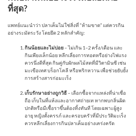
ที่สุด?
แพทย์แนะนำว่า ปลาเค็มไม่ใช่สิ่งที่ “ห้ามขาด” แต่ควรกิน
อย่างระมัดระวัง โดยยึด 2 หลักสำคัญ:
กินน้อยและไม่บ่อย
– ไม่เกิน 1–2 ครั้ง/เดือน และ
กินเพียงเล็กน้อย หลีกเลี่ยงการทอดหรือย่างไฟแรง
ควรนึ่งดีที่สุด กินคู่กับผักผลไม้สดที่มีวิตามินซี เช่น
มะเขือเทศ บร็อกโคลี หรือพริกหวาน เพื่อช่วยยับยั้ง
การสร้างสารก่อมะเร็ง
เก็บรักษาอย่างถูกวิธี
– เลือกซื้อจากแหล่งที่น่าเชื่อ
ถือ เก็บในที่แห้งและอากาศถ่ายเท หากพบกลิ่นผิด
ปกติหรือมีเชื้อราขึ้นต้องทิ้งทันที โดยเฉพาะผู้สูง
อายุ หญิงตั้งครรภ์ และครอบครัวที่มีประวัติมะเร็ง
ควรหลีกเลี่ยงการกินปลาเค็มอย่างเคร่งครัด