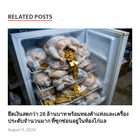
RELATED POSTS
ยึดเงินสดกว่า 28 ล้านบาท พร้อมทองคำแท่งและเครื่อง
ประดับจำนวนมาก ที่ซุกซ่อนอยู่ในท้องไก่แล
August 9, 2026