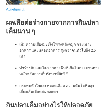
Aurelijus U.
ผลเสียต่อร่างกายจากการกินปลา
เค็มนาน ๆ
เพิ่มความเสี่ยงมะเร็งโพรงหลังจมูก กระเพาะ
อาหาร และหลอดอาหาร สูงกว่าคนทั่วไปถึง 2.5
เท่า
ทำร้ายตับและไต จากสารพิษที่เกิดในกระบวนการ
หมักหรือการเก็บรักษาที่ผิดวิธี
กระทบหัวใจและหลอดเลือด ความดันโลหิตสูง
เสี่ยงเส้นเลือดสมองแตก
กินปลาเค็มอย่างไรให้ปลอดภัย