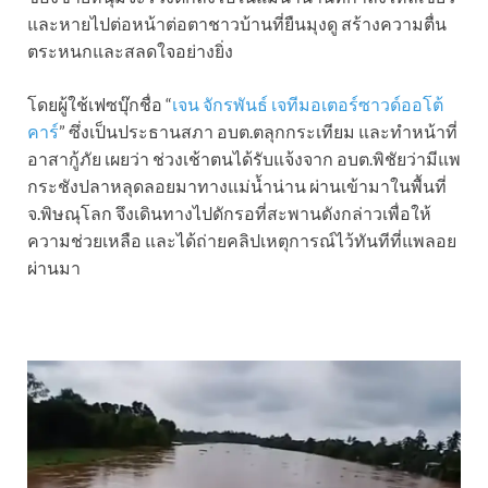
และหายไปต่อหน้าต่อตาชาวบ้านที่ยืนมุงดู สร้างความตื่น
ตระหนกและสลดใจอย่างยิ่ง
โดยผู้ใช้เฟซบุ๊กชื่อ “
เจน จักรพันธ์ เจทีมอเตอร์ซาวด์ออโต้
คาร์
” ซึ่งเป็นประธานสภา อบต.ตลุกกระเทียม และทำหน้าที่
อาสากู้ภัย เผยว่า ช่วงเช้าตนได้รับแจ้งจาก อบต.พิชัยว่ามีแพ
กระชังปลาหลุดลอยมาทางแม่น้ำน่าน ผ่านเข้ามาในพื้นที่
จ.พิษณุโลก จึงเดินทางไปดักรอที่สะพานดังกล่าวเพื่อให้
ความช่วยเหลือ และได้ถ่ายคลิปเหตุการณ์ไว้ทันทีที่แพลอย
ผ่านมา