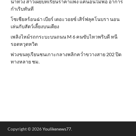
น่าห่วง สาวเผยบทเรียนราคาแพง แค่นอนไม่พอ อาการ
กำเริบทันที
โซเชียลร้อนฉ่า เบียร์ เดอะวอยซ์ เสิร์ฟลุคโนบรา นอน
เล่นกับสัตว์เลี้ยงบนเตียง
เพลิงไหม้รถกระบะบนถนน M 6 คนขับไหวพริบดี หนี
รอดหวุดหวิด
พ่วงขนทุเรียนชนเกาะกลางพลิกคว่ำขวางสาย 202 ปิด
ทางหลาย ชม.
Copyright © 2026
Youlikenews77
.