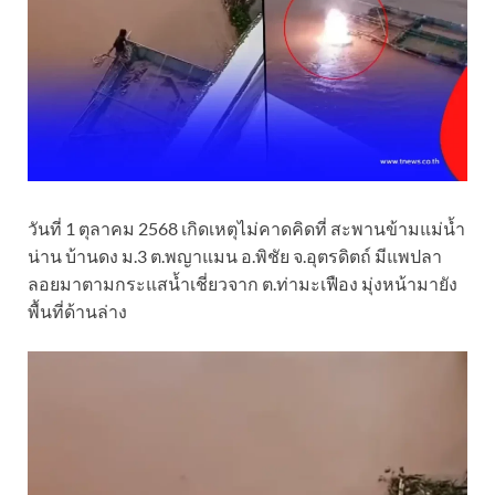
วันที่ 1 ตุลาคม 2568 เกิดเหตุไม่คาดคิดที่ สะพานข้ามแม่น้ำ
น่าน บ้านดง ม.3 ต.พญาแมน อ.พิชัย จ.อุตรดิตถ์ มีแพปลา
ลอยมาตามกระแสน้ำเชี่ยวจาก ต.ท่ามะเฟือง มุ่งหน้ามายัง
พื้นที่ด้านล่าง