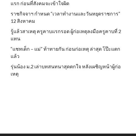
แรก ก่อนที่สังคมจะเข้าใจผิด
ราชกิจจาฯ กำหนด “เวลาทำงานและวันหยุดราชการ”
12 สิงหาคม
รู้แล้วสาเหตุ ครูคาบแรกรอด ผู้ก่อเหตุลงมือครูคาบที่ 2
แทน
“แชทเด็ก – แม่” ท้าทายกัน ก่อนก่อเหตุ ล่าสุด โป๊ะแตก
แล้ว
รุ่นน้อง ม.2 เล่าบทสนทนาสุดตกใจ หลังเผชิญหน้าผู้ก่อ
เหตุ