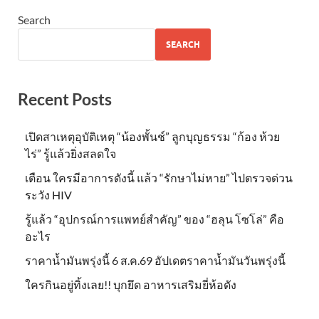
Search
SEARCH
Recent Posts
เปิดสาเหตุอุบัติเหตุ “น้องพั้นช์” ลูกบุญธรรม “ก้อง ห้วย
ไร่” รู้แล้วยิ่งสลดใจ
เตือน ใครมีอาการดังนี้ แล้ว “รักษาไม่หาย” ไปตรวจด่วน
ระวัง HIV
รู้แล้ว “อุปกรณ์การแพทย์สำคัญ” ของ “ฮลุน โซโล่” คือ
อะไร
ราคาน้ำมันพรุ่งนี้ 6 ส.ค.69 อัปเดตราคาน้ำมันวันพรุ่งนี้
ใครกินอยู่ทิ้งเลย!! บุกยึด อาหารเสริมยี่ห้อดัง