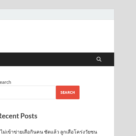
earch
SEARCH
Recent Posts
ไม่เข้าข่าย​เสือกินคน ชัดแล้ว ลูกเสือโคร่งวัยซน