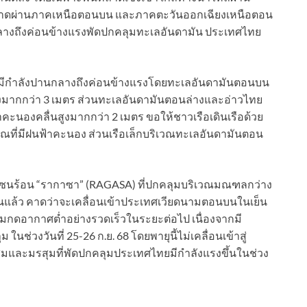
งมรสุมพาดผ่านภาคเหนือตอนบน และภาคตะวันออกเฉียงเหนือตอน
ลางถึงค่อนข้างแรงพัดปกคลุมทะเลอันดามัน ประเทศไทย
มีกำลังปานกลางถึงค่อนข้างแรงโดยทะเลอันดามันตอนบน
นสูงมากกว่า 3 เมตร ส่วนทะเลอันดามันตอนล่างและอ่าวไทย
คะนองคลื่นสูงมากกว่า 2 เมตร ขอให้ชาวเรือเดินเรือด้วย
วณที่มีฝนฟ้าคะนอง ส่วนเรือเล็กบริเวณทะเลอันดามันตอน
) พายุโซนร้อน “รากาซา” (RAGASA) ที่ปกคลุมบริเวณมณฑลกว่าง
สชันแล้ว คาดว่าจะเคลื่อนเข้าประเทศเวียดนามตอนบนในเย็น
ามกดอากาศต่ำอย่างรวดเร็วในระยะต่อไป เนื่องจากมี
่วงวันที่ 25-26 ก.ย. 68 โดยพายุนี้ไม่เคลื่อนเข้าสู่
ุมและมรสุมที่พัดปกคลุมประเทศไทยมีกำลังแรงขึ้นในช่วง