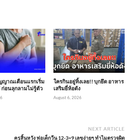
ัญญาณเตือนแรกเริ่ม
ใครกินอยู่ทิ้งเลย!! บุกยึด อาหาร
 ก่อนลุกลามไม่รู้ตัว
เสริมยี่ห้อดัง
26
August 6, 2026
NEXT ARTICLE
ครูสิ้นหวัง พ่อเด็กวีน 12-3=9 เลขง่ายๆ ทำไมตรวจผิด