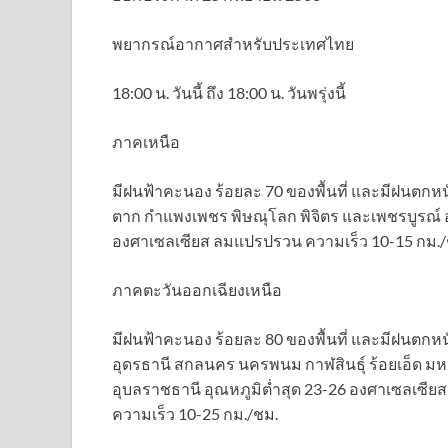
พยากรณ์อากาศสำหรับประเทศไทย
18:00 น. วันนี้ ถึง 18:00 น. วันพรุ่งนี้
ภาคเหนือ
มีฝนฟ้าคะนอง ร้อยละ 70 ของพื้นที่ และมีฝนตกหนั
ตาก กำแพงเพชร พิษณุโลก พิจิตร และเพชรบูรณ์ อุ
องศาเซลเซียส ลมแปรปรวน ความเร็ว 10-15 กม./
ภาคตะวันออกเฉียงเหนือ
มีฝนฟ้าคะนอง ร้อยละ 80 ของพื้นที่ และมีฝนตก
อุดรธานี สกลนคร นครพนม กาฬสินธุ์ ร้อยเอ็ด 
อุบลราชธานี อุณหภูมิต่ำสุด 23-26 องศาเซลเซีย
ความเร็ว 10-25 กม./ชม.