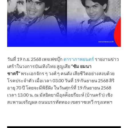
วันที่ 19 ก.ย. 2568 เพจเฟซบุ๊ก
ดาราภาพยนตร์
รายงานข่าว
เศร้าในวงการบันเทิงไทย สูญเสีย
“ซัม ยมนา
ชาตรี”
พระเอกจักร ๆ วงศ์ ๆ คนดัง เสียชีวิตอย่างสงบด้วย
โรคประจำตัว เมื่อเวลา 03.00 วันที่ 19 กันยายน 2568 สิริ
อายุ 70 ปี โดยจะมีพิธีฝัง ในวันศุกร์ที่ 19 กันยายน 2568
เวลา 13.00 น. ณ มัสยิดยามีอุลค็อยรียะห์ (บ้านครัว) เชิง
สะพานเจริญผล ถนนบรรทัดทอง เขตราชเทวี กรุงเทพฯ