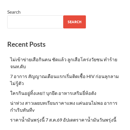
Search
SEARCH
Recent Posts
ไม่เข้าข่าย​เสือกินคน ชัดแล้ว ลูกเสือโคร่งวัยซน ทำร้าย
จนท.ดับ
7 อาการ สัญญาณเตือนแรกเริ่มติดเชื้อ HIV ก่อนลุกลาม
ไม่รู้ตัว
ใครกินอยู่ทิ้งเลย!! บุกยึด อาหารเสริมยี่ห้อดัง
น่าห่วง สาวเผยบทเรียนราคาแพง แค่นอนไม่พอ อาการ
กำเริบทันทีv
ราคาน้ำมันพรุ่งนี้ 7 ส.ค.69 อัปเดตราคาน้ำมันวันพรุ่งนี้