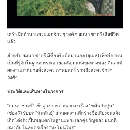
เศร้า ปิดตำนานพระเอกจักร ๆ วงศ์ ๆ ยมนา ชาตรี เสียชีวิต
แล้ว
สำหรับ ยมนา ชาตรี มีชื่อจริง อิสมาแอล (สุเมธ) เพ็ชร์ยาหน
เป็นที่รู้จักในฐานะพระเอกยอดนิยมแห่งยุคทางช่อง 7 และมี
ผลงานมากมายทั้งละคร ภาพยนตร์ รวมถึงละครจักรๆ
วงศ์ๆ
ประวัติและเส้นทางในวงการ
“ยมนา ชาตรี” เข้าสู่วงการด้วยละ ครเรื่อง “ขมิ้นกับปูน”
(ช่อง 7) รับบท “ทันพันธุ์” ส่วนผลงานที่สร้างชื่อเสียงจนแจ้ง
เกิดโด่งดังเป็นพลุแตกในฐานะพระเอกคู่ขวัญของ มนฤดี
ยมาภัย ในละครเรื่อง “ทะโมนไพร”