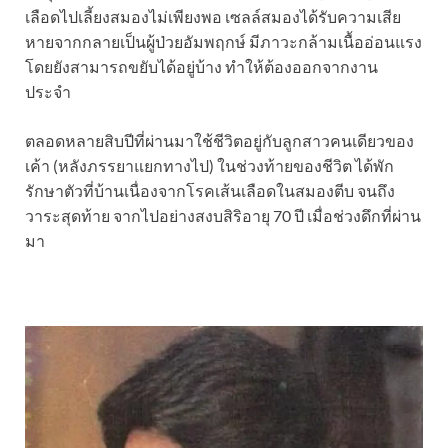
เลือดไปเลี้ยงสมองไม่เพียงพอ เซลล์สมองได้รับความเสีย
หายจากกลายเป็นผู้ป่วยอัมพฤกษ์ มีภาวะกล้ามเนื้ออ่อนแรง
โดยยังสามารถขยับได้อยู่บ้าง ทำให้ต้องออกจากงาน
ประจำ
ตลอดหลายสิบปีที่ผ่านมาใช้ชีวิตอยู่กับลูกสาวคนเดียวของ
เค้า (หลังภรรยาแยกทางไป) ในช่วงท้ายของชีวิต ได้พัก
รักษาตัวที่บ้านเนื่องจากโรคเส้นเลือดในสมองตีบ จนถึง
วาระสุดท้าย จากไปอย่างสงบสิริอายุ 70 ปี เมื่อช่วงดึกที่ผ่าน
มา