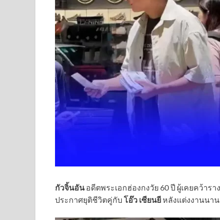
กัวจิ้นอัน
อดีตพระเอกฮ่องกงวัย 60 ปี ผู้เคยคว้ารางว
ประกาศยุติชีวิตคู่กับ
โอ๊ว เซียนยี
หลังแต่งงานนาน 1