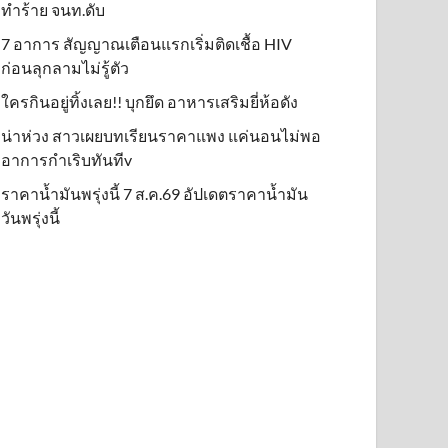
ทำร้าย จนท.ดับ
7 อาการ สัญญาณเตือนแรกเริ่มติดเชื้อ HIV
ก่อนลุกลามไม่รู้ตัว
ใครกินอยู่ทิ้งเลย!! บุกยึด อาหารเสริมยี่ห้อดัง
น่าห่วง สาวเผยบทเรียนราคาแพง แค่นอนไม่พอ
อาการกำเริบทันทีv
ราคาน้ำมันพรุ่งนี้ 7 ส.ค.69 อัปเดตราคาน้ำมัน
วันพรุ่งนี้