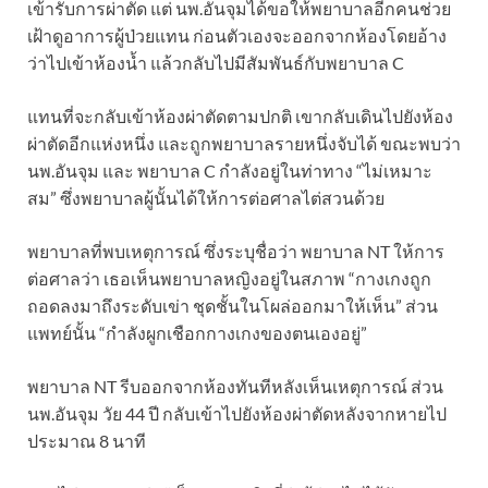
เข้ารับการผ่าตัด แต่ นพ.อันจุมได้ขอให้พยาบาลอีกคนช่วย
เฝ้าดูอาการผู้ป่วยแทน ก่อนตัวเองจะออกจากห้องโดยอ้าง
ว่าไปเข้าห้องน้ำ แล้วกลับไปมีสัมพันธ์กับพยาบาล C
แทนที่จะกลับเข้าห้องผ่าตัดตามปกติ เขากลับเดินไปยังห้อง
ผ่าตัดอีกแห่งหนึ่ง และถูกพยาบาลรายหนึ่งจับได้ ขณะพบว่า
นพ.อันจุม และ พยาบาล C กำลังอยู่ในท่าทาง “ไม่เหมาะ
สม” ซึ่งพยาบาลผู้นั้นได้ให้การต่อศาลไต่สวนด้วย
พยาบาลที่พบเหตุการณ์ ซึ่งระบุชื่อว่า พยาบาล NT ให้การ
ต่อศาลว่า เธอเห็นพยาบาลหญิงอยู่ในสภาพ “กางเกงถูก
ถอดลงมาถึงระดับเข่า ชุดชั้นในโผล่ออกมาให้เห็น” ส่วน
แพทย์นั้น “กำลังผูกเชือกกางเกงของตนเองอยู่”
พยาบาล NT รีบออกจากห้องทันทีหลังเห็นเหตุการณ์ ส่วน
นพ.อันจุม วัย 44 ปี กลับเข้าไปยังห้องผ่าตัดหลังจากหายไป
ประมาณ 8 นาที