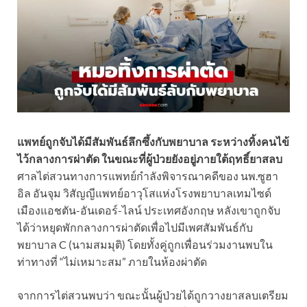
แพทย์ถูกจับได้มีสัมพันธ์ลึกซึ้งกับพยาบาล ระหว่างทิ้งคนไข้
ไว้กลางการผ่าตัด ในขณะที่ผู้ป่วยยังอยู่ภายใต้ฤทธิ์ยาสลบ
ศาลไต่สวนทางการแพทย์กำลังพิจารณาคดีของ นพ.ซูฮา
อิล อันจุม วิสัญญีแพทย์อาวุโสแห่งโรงพยาบาลเทมไซด์
เมืองแอชตัน-อันเดอร์-ไลน์ ประเทศอังกฤษ หลังเขาถูกจับ
ได้ว่าหยุดพักกลางการผ่าตัดเพื่อไปมีเพศสัมพันธ์กับ
พยาบาล C (นามสมมุติ) โดยทั้งคู่ถูกเพื่อนร่วมงานพบใน
ท่าทางที่ “ไม่เหมาะสม” ภายในห้องผ่าตัด
จากการไต่สวนพบว่า ขณะนั้นผู้ป่วยได้ถูกวางยาสลบเตรียม