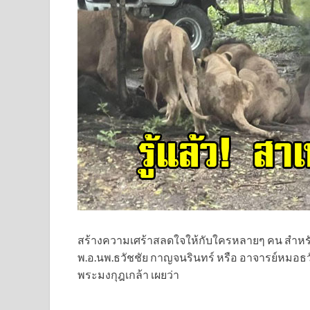
สร้างความเศร้าสลดใจให้กับใครหลายๆ คน สำหรับเ
พ.อ.นพ.ธวัชชัย กาญจนรินทร์ หรือ อาจารย์หมอ
พระมงกุฎเกล้า เผยว่า