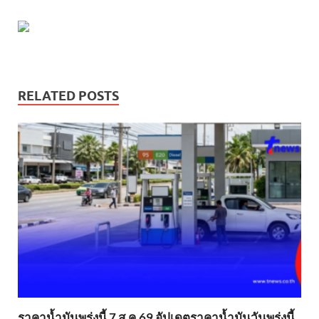
RELATED POSTS
ราคาน้ำมันพรุ่งนี้ 7 ส.ค.69 อัปเดตราคาน้ำมันวันพรุ่งนี้