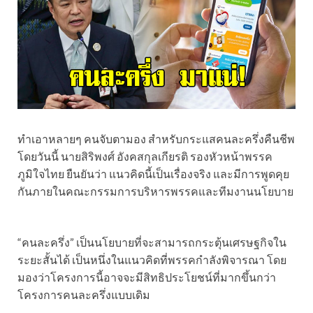
ทำเอาหลายๆ คนจับตามอง สำหรับกระแสคนละครึ่งคืนชีพ
โดยวันนี้ นายสิริพงศ์ อังคสกุลเกียรติ รองหัวหน้าพรรค
ภูมิใจไทย ยืนยันว่า แนวคิดนี้เป็นเรื่องจริง และมีการพูดคุย
กันภายในคณะกรรมการบริหารพรรคและทีมงานนโยบาย
“คนละครึ่ง” เป็นนโยบายที่จะสามารถกระตุ้นเศรษฐกิจใน
ระยะสั้นได้ เป็นหนึ่งในแนวคิดที่พรรคกำลังพิจารณา โดย
มองว่าโครงการนี้อาจจะมีสิทธิประโยชน์ที่มากขึ้นกว่า
โครงการคนละครึ่งแบบเดิม