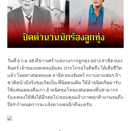
วันที่ 6 ก.ย. 68 มีข่าวเศร้าแห่งวงการลูกทุ่ง อย่าง สาธิต ทอง
จันทร์ เจ้าของบทเพลงอัมตะ ปากโกรธใจคิดถึง ได้เสียชีวิต
แล้ว โดยทางfacebook สาธิต ทองจันทร์ กราบลาแฟนๆ ถ้า
ชาติหน้ามีจริงขอเกิดเป็น พี่นิดคนเดิม ให้อ้ายนิดเกิดมารับ
ใช้แฟนเพลงคือเก่า อ้ายนิดขอโทษแฟนเพลงที่บ่สามารถ
ร้องเพลงให้ฟังได้อีกต่อไป ขอบคุณเจ้าภาพทุกคิวงานจนถึง
ปี69 กำหนดการจะแจ้งทางเพจอีกทีนะครับ