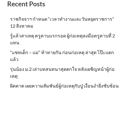
Recent Posts
ราชกิจจาฯ กำหนด “เวลาทำงานและวันหยุดราชการ”
12 สิงหาคม
รู้แล้วสาเหตุ ครูคาบแรกรอด ผู้ก่อเหตุลงมือครูคาบที่ 2
แทน
“แชทเด็ก – แม่” ท้าทายกัน ก่อนก่อเหตุ ล่าสุด โป๊ะแตก
แล้ว
รุ่นน้อง ม.2 เล่าบทสนทนาสุดตกใจ หลังเผชิญหน้าผู้ก่อ
เหตุ
ผิดคาด เผยความสัมพันธ์ผู้ก่อเหตุกับปู่ เงื่อนงำยิ่งซับซ้อน